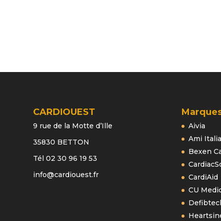
CARDIOUEST
Marque
9 rue de la Motte d’Ille
Aivia
Ami Itali
35830 BETTON
Bexen Ca
Tél 02 30 96 19 53
CardiacS
info@cardiouest.fr
CardiAid
CU Medi
Defibtec
Heartsin