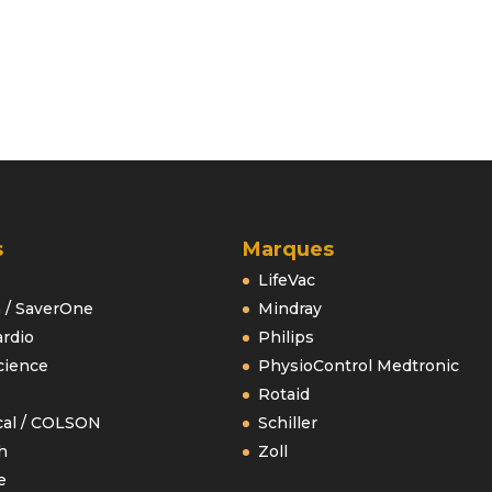
s
Marques
LifeVac
a / SaverOne
Mindray
rdio
Philips
cience
PhysioControl Medtronic
Rotaid
cal / COLSON
Schiller
h
Zoll
e