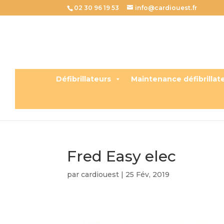
02 30 96 19 53
info@cardiouest.fr
Défibrillateurs
Maintenance défibrillat
Fred Easy elec
par
cardiouest
|
25 Fév, 2019