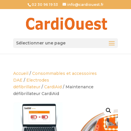
02 30 96 19 53
info@cardiouest.fr
Sélectionner une page
Accueil
/
Consommables et accessoires
DAE
/
Electrodes
défibrillateur
/
CardiAid
/ Maintenance
défibrillateur CardiAid