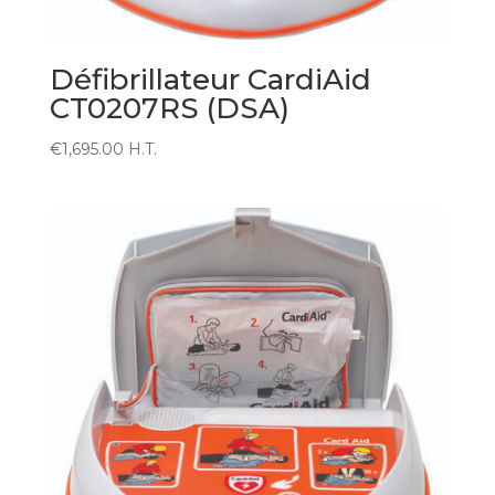
Défibrillateur CardiAid
CT0207RS (DSA)
€
1,695.00
H.T.