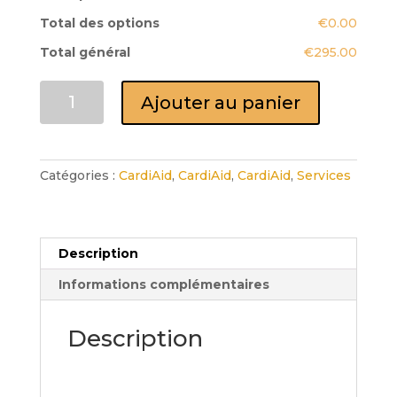
Total des options
€0.00
Total général
€295.00
quantité
Ajouter au panier
de
Maintenance
défibrillateur
CardiAid
Catégories :
CardiAid
,
CardiAid
,
CardiAid
,
Services
Description
Informations complémentaires
Description