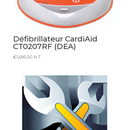
Défibrillateur CardiAid
CT0207RF (DEA)
€
1,695.00
H.T.