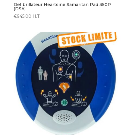
Défibrillateur Heartsine Samaritan Pad 350P
(DSA)
€
945.00
H.T.