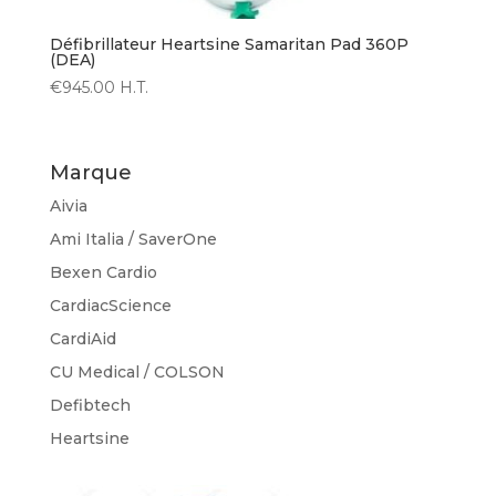
Défibrillateur Heartsine Samaritan Pad 360P
(DEA)
€
945.00
H.T.
Marque
Aivia
Ami Italia / SaverOne
Bexen Cardio
CardiacScience
CardiAid
CU Medical / COLSON
Defibtech
Heartsine