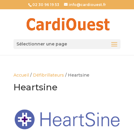
02 30 96 19 53
info@cardiouest.fr
Sélectionner une page
Accueil
/
Défibrillateurs
/ Heartsine
Heartsine