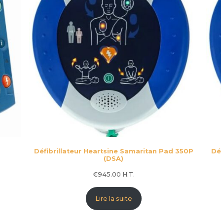
Défibrillateur Heartsine Samaritan Pad 350P
Dé
(DSA)
€
945.00
H.T.
Lire la suite