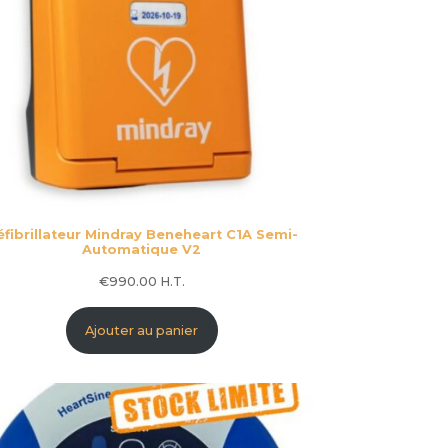
éfibrillateur Mindray Beneheart C1A Semi-
Automatique V2
€
990.00
H.T.
Ajouter au panier