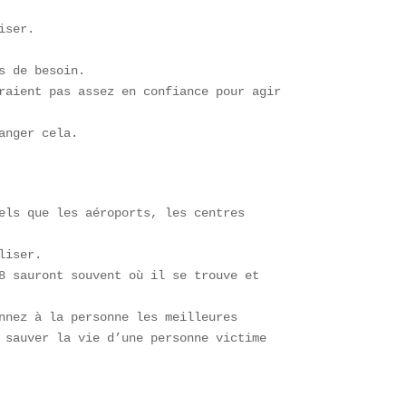
iser. 
s de besoin. 
raient pas assez en confiance pour agir 
anger cela.
els que les aéroports, les centres 
liser. 
8 sauront souvent où il se trouve et 
nnez à la personne les meilleures 
 sauver la vie d’une personne victime 