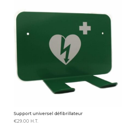
Support universel défibrillateur
€
29.00
H.T.