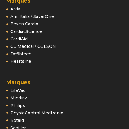
Marques
Aivia
Ami Italia / SaverOne
Bexen Cardio
CardiacScience
CardiAid
CU Medical / COLSON
Defibtech
Heartsine
Marques
LifeVac
Mindray
Philips
PhysioControl Medtronic
Rotaid
Schiller