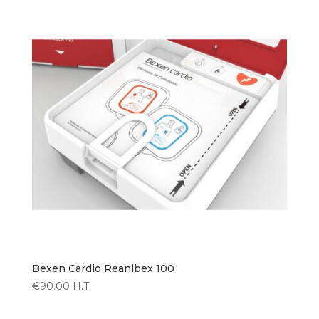
Bexen Cardio Reanibex 100
€
90.00
H.T.