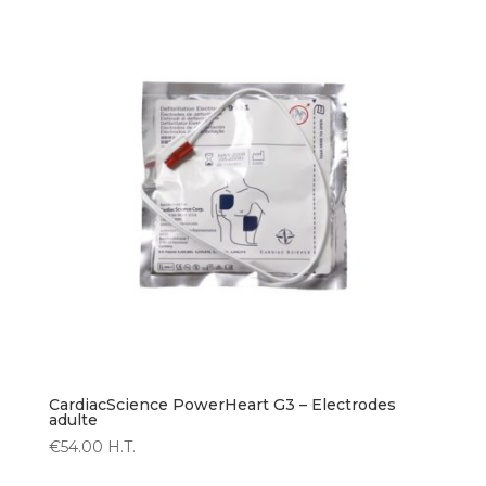
CardiacScience PowerHeart G3 – Electrodes
adulte
€
54.00
H.T.