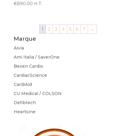
€
890.00
H.T.
1
2
3
4
5
6
7
→
Marque
Aivia
Ami Italia / SaverOne
Bexen Cardio
CardiacScience
CardiAid
CU Medical / COLSON
Defibtech
Heartsine