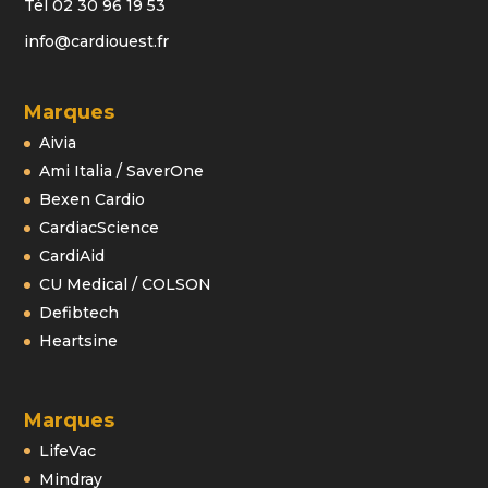
Tél 02 30 96 19 53
info@cardiouest.fr
Marques
Aivia
Ami Italia / SaverOne
Bexen Cardio
CardiacScience
CardiAid
CU Medical / COLSON
Defibtech
Heartsine
Marques
LifeVac
Mindray