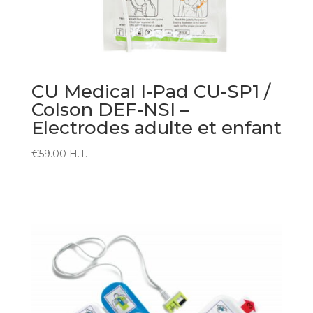
CU Medical I-Pad CU-SP1 /
Colson DEF-NSI –
Electrodes adulte et enfant
€
59.00
H.T.