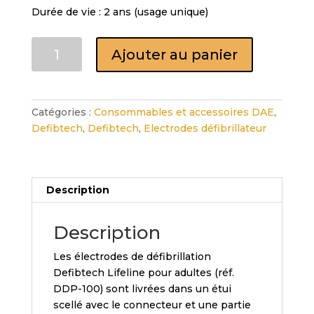
Durée de vie : 2 ans (usage unique)
quantité
Ajouter au panier
de
Defibtech
Lifeline
-
Catégories :
Consommables et accessoires DAE
,
Electrodes
Defibtech
,
Defibtech
,
Electrodes défibrillateur
adulte
Description
Description
Les électrodes de défibrillation
Defibtech Lifeline pour adultes (réf.
DDP-100) sont livrées dans un étui
scellé avec le connecteur et une partie