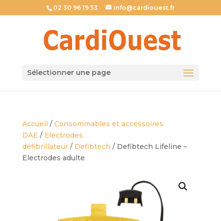
02 30 96 19 53
info@cardiouest.fr
Sélectionner une page
Accueil
/
Consommables et accessoires
DAE
/
Electrodes
défibrillateur
/
Defibtech
/ Defibtech Lifeline –
Electrodes adulte