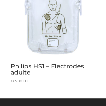
Philips HS1 – Electrodes
adulte
€
65.00
H.T.