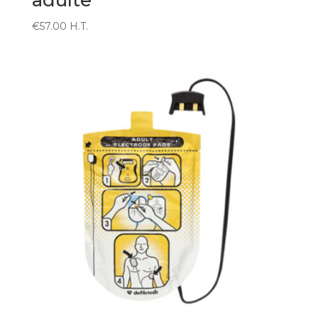
€
57.00
H.T.