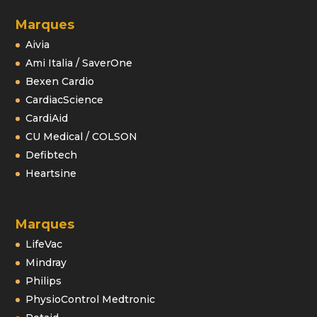
Marques
Aivia
Ami Italia / SaverOne
Bexen Cardio
CardiacScience
CardiAid
CU Medical / COLSON
Defibtech
Heartsine
Marques
LifeVac
Mindray
Philips
PhysioControl Medtronic