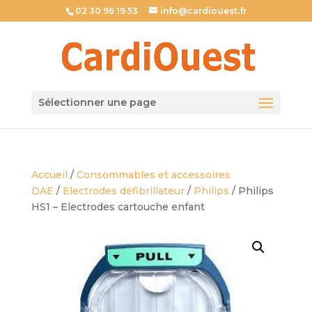
02 30 96 19 53
info@cardiouest.fr
Sélectionner une page
Accueil
/
Consommables et accessoires
DAE
/
Electrodes défibrillateur
/
Philips
/ Philips
HS1 – Electrodes cartouche enfant